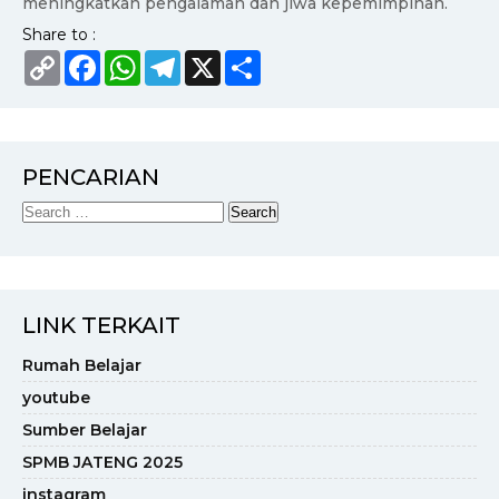
meningkatkan pengalaman dan jiwa kepemimpinan.
Share to :
Copy
Facebook
WhatsApp
Telegram
X
Share
Link
PENCARIAN
LINK TERKAIT
Rumah Belajar
youtube
Sumber Belajar
SPMB JATENG 2025
instagram