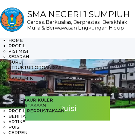
SMA NEGERI 1 SUMPIUH
Cerdas, Berkualias, Berprestasi, Berakhlak
Mulia & Berwawasan Lingkungan Hidup
HOME
PROFIL
VISI MISI
SEJARAH
GURU
STRUKTUR ORGANISASI
STAFF
AKADEMIK
KESISWAAN
PROFIL KESISWAAN
OSIS
EKSTRAKURIKULER
PERPUSTAKAAN
Puisi
PROFIL PERPUSTAKAAN
BERITA
ARTIKEL
PUISI
CERPEN