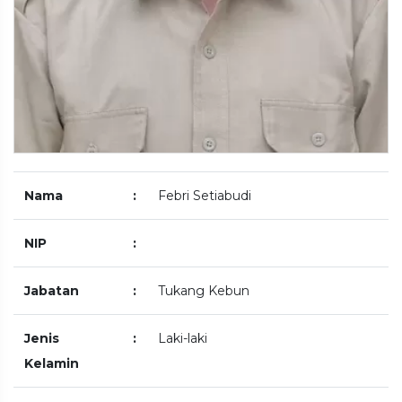
Nama
:
Febri Setiabudi
NIP
:
Jabatan
:
Tukang Kebun
Jenis
:
Laki-laki
Kelamin